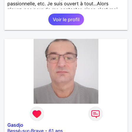
passionnelle, etc. Je suis ouvert à tout...Alors
n'ayez-pas peur de me contacter, sinon c'est moi
qui le ferais!!!!!!!!!!!!! Ou peut-être pas! je suis
Voir le profil
100000000000 vrai.
Gasdjo
Bessé-sur-Braye
-
61 ans