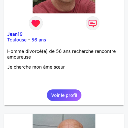
Jean19
Toulouse
-
56 ans
Homme divorcé(e) de 56 ans recherche rencontre
amoureuse
Je cherche mon âme sœur
Voir le profil