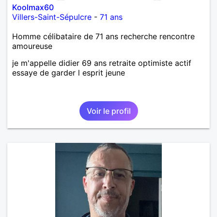
Koolmax60
Villers-Saint-Sépulcre
-
71 ans
Homme célibataire de 71 ans recherche rencontre
amoureuse
je m'appelle didier 69 ans retraite optimiste actif
essaye de garder l esprit jeune
Voir le profil