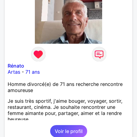
Rénato
Artas
-
71 ans
Homme divorcé(e) de 71 ans recherche rencontre
amoureuse
Je suis très sportif, j'aime bouger, voyager, sortir,
restaurant, cinéma. Je souhaite rencontrer une
femme aimante pour, partager, aimer et la rendre
heureuse.
Voir le profil