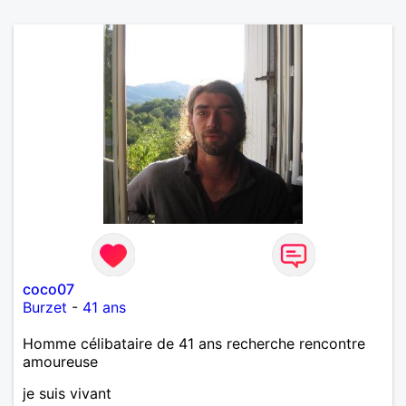
coco07
Burzet
-
41 ans
Homme célibataire de 41 ans recherche rencontre
amoureuse
je suis vivant