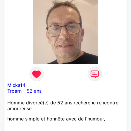
Micka14
Troarn
-
52 ans
Homme divorcé(e) de 52 ans recherche rencontre
amoureuse
homme simple et honnête avec de l'humour,