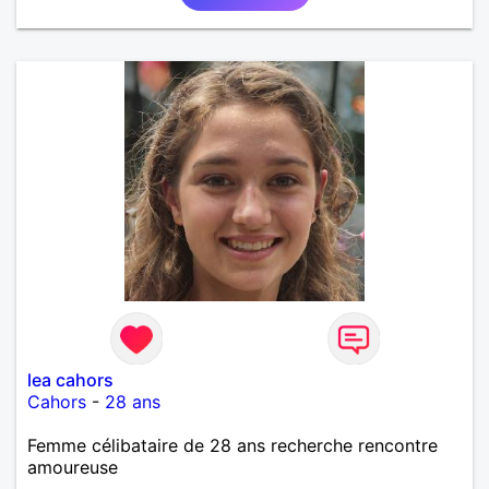
lea cahors
Cahors
-
28 ans
Femme célibataire de 28 ans recherche rencontre
amoureuse