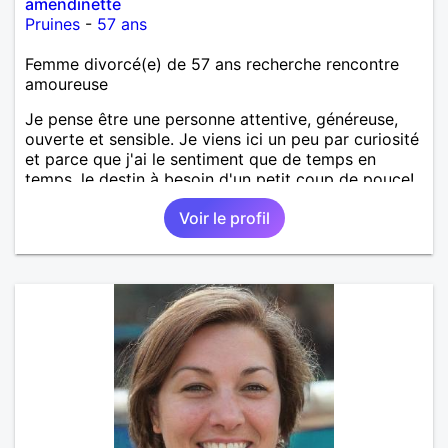
amendinette
Pruines
-
57 ans
Femme divorcé(e) de 57 ans recherche rencontre
amoureuse
Je pense être une personne attentive, généreuse,
ouverte et sensible. Je viens ici un peu par curiosité
et parce que j'ai le sentiment que de temps en
temps, le destin à besoin d'un petit coup de pouce!
Voir le profil