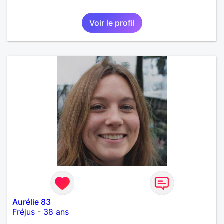
Voir le profil
Aurélie 83
Fréjus
-
38 ans