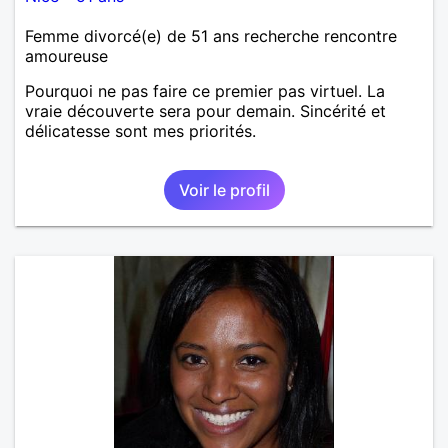
Femme divorcé(e) de 51 ans recherche rencontre
amoureuse
Pourquoi ne pas faire ce premier pas virtuel. La
vraie découverte sera pour demain. Sincérité et
délicatesse sont mes priorités.
Voir le profil