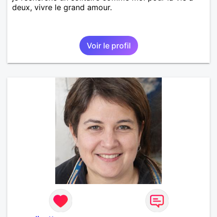
deux, vivre le grand amour.
Voir le profil