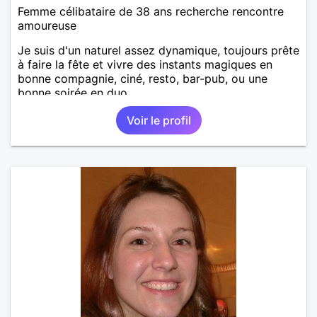
Femme célibataire de 38 ans recherche rencontre
amoureuse
Je suis d'un naturel assez dynamique, toujours prête
à faire la fête et vivre des instants magiques en
bonne compagnie, ciné, resto, bar-pub, ou une
bonne soirée en duo.
Voir le profil