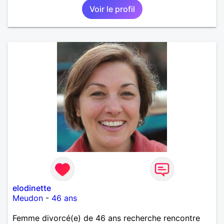
Voir le profil
elodinette
Meudon
-
46 ans
Femme divorcé(e) de 46 ans recherche rencontre