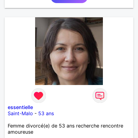
essentielle
Saint-Malo
-
53 ans
Femme divorcé(e) de 53 ans recherche rencontre
amoureuse