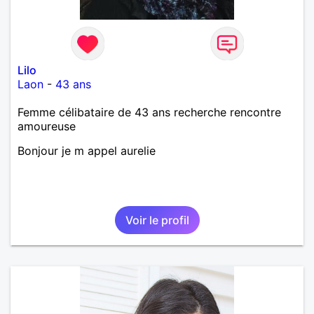
Lilo
Laon
-
43 ans
Femme célibataire de 43 ans recherche rencontre
amoureuse
Bonjour je m appel aurelie
Voir le profil