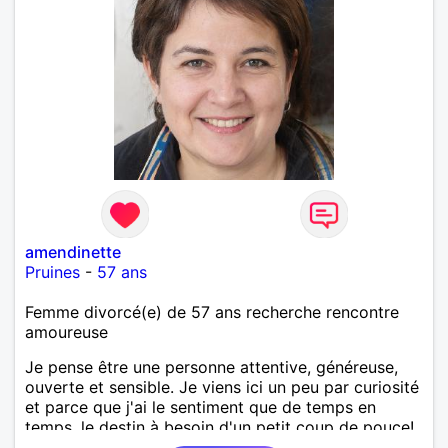
amendinette
Pruines
-
57 ans
Femme divorcé(e) de 57 ans recherche rencontre
amoureuse
Je pense être une personne attentive, généreuse,
ouverte et sensible. Je viens ici un peu par curiosité
et parce que j'ai le sentiment que de temps en
temps, le destin à besoin d'un petit coup de pouce!