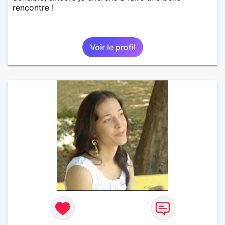
rencontre !
Voir le profil