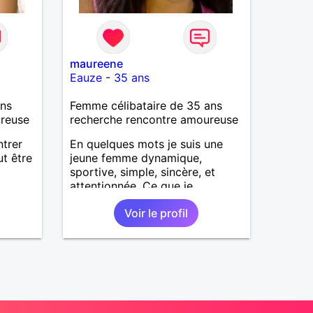
maureene
Eauze
-
35 ans
ans
Femme célibataire de 35 ans
ureuse
recherche rencontre amoureuse
ntrer
En quelques mots je suis une
t être
jeune femme dynamique,
sportive, simple, sincère, et
.
attentionnée. Ce que je
et voir
recherche chez un homme, c'est
Voir le profil
ve
la simplicité et la franchise.