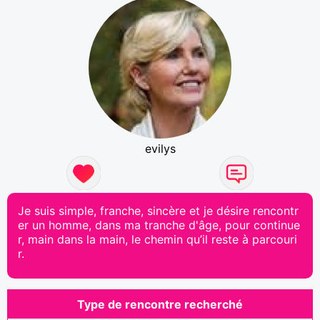
evilys
Je suis simple, franche, sincère et je désire rencontr
er un homme, dans ma tranche d'âge, pour continue
r, main dans la main, le chemin qu’il reste à parcouri
r.
Type de rencontre recherché