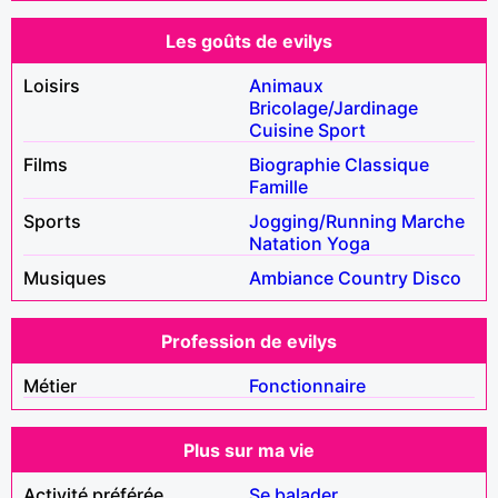
Les goûts de evilys
Loisirs
Animaux
Bricolage/Jardinage
Cuisine
Sport
Films
Biographie
Classique
Famille
Sports
Jogging/Running
Marche
Natation
Yoga
Musiques
Ambiance
Country
Disco
Profession de evilys
Métier
Fonctionnaire
Plus sur ma vie
Activité préférée
Se balader